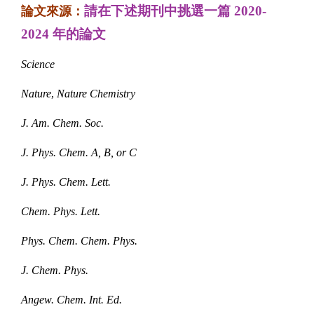
請在下述期刊中挑選一篇
2020-
論文來源：
2024
年的論文
Science
Nature
,
Nature Chemistry
J. Am. Chem. Soc.
J. Phys. Chem. A, B, or C
J. Phys. Chem. Lett.
Chem. Phys. Lett.
Phys. Chem. Chem. Phys.
J. Chem. Phys.
Angew. Chem. Int. Ed.