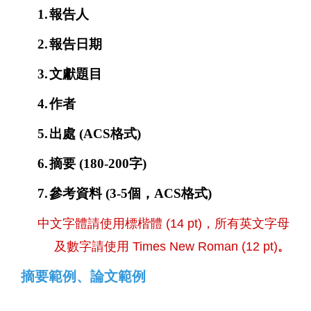
1.
報告人
2.
報告日期
3.
文獻題目
4.
作者
5.
出處
(
ACS
格式
)
6.
摘要
(
180-200
字
)
7.
參考資料
(
3-5
個，
ACS
格式
)
中文字體請使用標楷體
(14 pt)
，
所有英文字母
及數字請使用
Times New Roman (12 pt)
。
摘要範例
、
論文範例