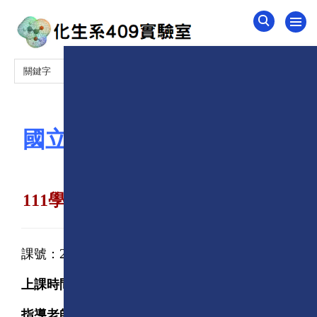
跳
到
主
要
內
容
區
國立中正大學化學暨生物化
學系
111
學年度第
2
學期物理化學書報討論
2604903
課號：
上課時間：
週四
(
化生系
317
)
1
4:10-16:0
0
指導老師：
胡維平
(
化生系
412
，