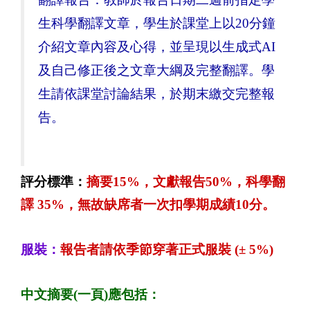
生科學翻譯文章，學生於課堂上以
20
分鐘
介紹文章內容及心得，並呈現以生成式
AI
及自己修正後之文章大綱及完整翻譯。學
生請依課堂討論結果，於期末繳交完整報
告。
評分標準：
摘要
15
%
，文獻報告
5
0%
，科學翻
譯
3
5%
，
無故缺席者一次扣學期成績
10
分。
服裝：
報告者請依季節穿著正式服裝
(
±
5%)
中文摘要
(
一頁
)
應包括：