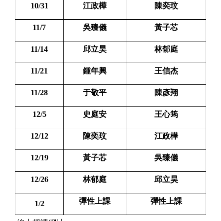
10/31
江政樺
陳奕玟
11/7
吳臻儀
黃子芯
11/14
邱立昊
林郁庭
11/21
鍾年興
王信杰
11/28
于敬平
陳彥翔
12/5
史庭安
王心筠
12/12
陳奕玟
江政樺
12/19
黃子芯
吳臻儀
12/26
林郁庭
邱立昊
彈性上課
彈性上課
1/2