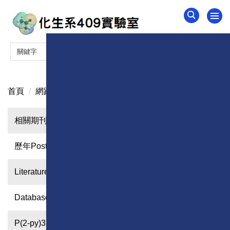
跳
到
主
要
內
容
區
首頁
網路圖書館
相關期刊論文
歷年Poster
Literature Database
Database
P(2-py)3M(CO)n(NO+)3-n