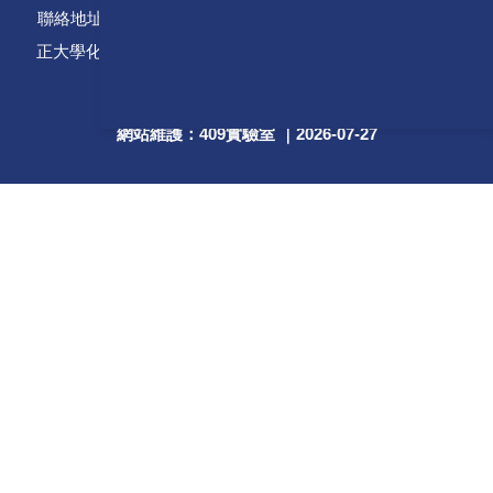
聯絡地址：621301 嘉義縣民雄鄉大學路一段168號 國立中
正大學化學暨生物化學系409 ｜ 聯絡電話：05-2720411 轉
61411
網站維護：409實驗室 ｜
2026-07-27