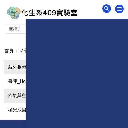
跳
到
主
要
內
容
區
首頁
科普永續相關
薪火相傳還是灰飛煙滅_050224
書評_How to Avoid a Climate Disaster_062721
冷氣與空調_071120
極光成因_Hu_110714