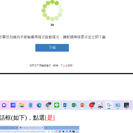
話框(如下)，點選
[
是]