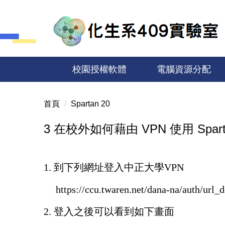
跳
到
主
要
內
容
校園授權軟體
電腦資源分配
區
首頁
Spartan 20
3 在校外如何藉由 VPN 使用 Spar
1.
到下列網址登入中正大學
VPN
https://ccu.twaren.net/dana-na/auth/url_
2.
登入之後可以看到如下畫面