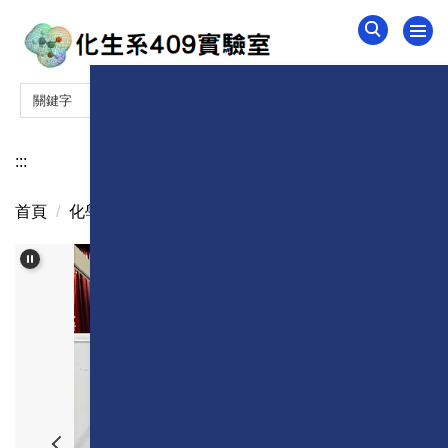
跳
到
主
要
內
容
區
:::
首頁
化學年會
2024化學年會(共 17 張)